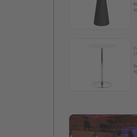
D
70
p
c
D
70