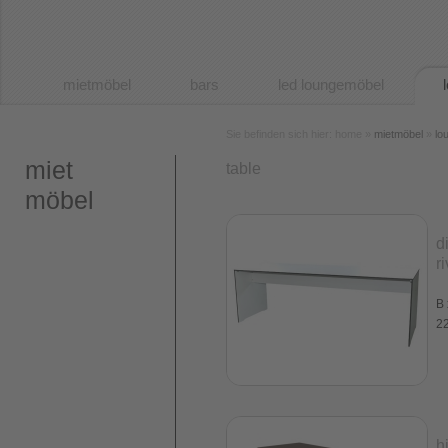
mietmöbel
bars
led loungemöbel
Sie befinden sich hier: home »
mietmöbel
»
lo
miet
table
möbel
d
r
B 
22
h