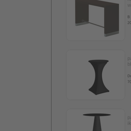
w
B 
20
p
b
D
70
p
i